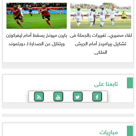
لقاء مصيري.. تغييرات بالجملة فى
بايرن ميونخ يسقط أمام ليفركوزن
تشكيل بيراميدز أمام الجيش
ويتنازل عن الصدارة لـ دورتموند
الملكى
تابعنا على
مباريات