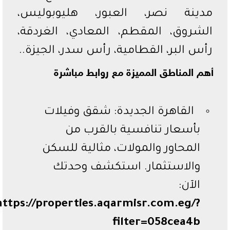
مدينة نصر، العبور، هليوبوليس،
الشروق، المقطم، المعادي، الغردقة،
رأس البر، القطامية، رأس سدر، الجيزة..
أهم المناطق المميزة مع روابط مباشرة
القاهرة الجديدة: شقق وفيلات
بأسعار تنافسية بالقرب من
المحاور والمولات، مثالية للسكن
والاستثمار. استكشف وحدتك
الآن:
https://properties.aqarmisr.com.eg/?
filter=058cea4b