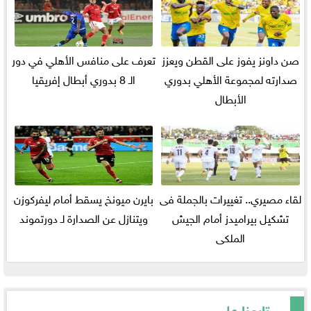
صن داونز يفوز على القطن ويعزز
تعرف على منافس الأهلي في دور
صدارته لمجموعة الأهلي بدوري
الـ 8 بدوري أبطال إفريقيا
الأبطال
لقاء مصيري.. تغييرات بالجملة فى
بايرن ميونخ يسقط أمام ليفركوزن
تشكيل بيراميدز أمام الجيش
ويتنازل عن الصدارة لـ دورتموند
الملكى
تابعنا على