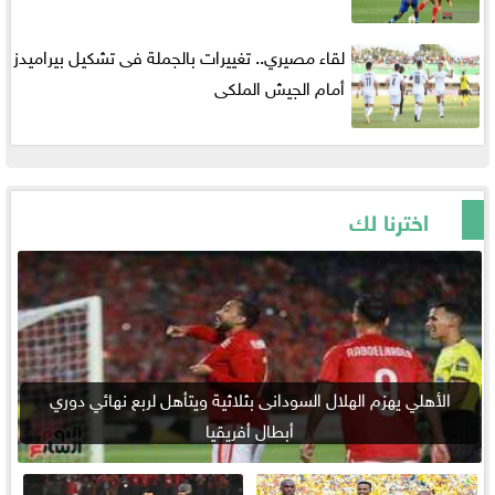
لقاء مصيري.. تغييرات بالجملة فى تشكيل بيراميدز
أمام الجيش الملكى
اخترنا لك
الأهلي يهزم الهلال السودانى بثلاثية ويتأهل لربع نهائي دوري
أبطال أفريقيا