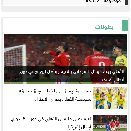
بطولات
الأهلي يهزم الهلال السودانى بثلاثية ويتأهل لربع نهائي دوري
أبطال أفريقيا
صن داونز يفوز على القطن ويعزز صدارته
لمجموعة الأهلي بدوري الأبطال
تعرف على منافس الأهلي في دور الـ 8 بدوري
أبطال إفريقيا