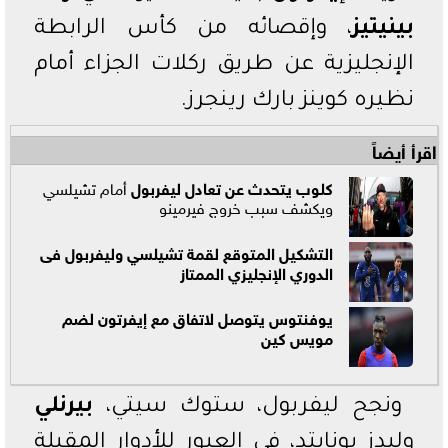
بينيتيز
، وإقصائه من كأس الرابطة
الإنجليزية عن طريق ركلات الجزاء أمام
نظيره كوينز بارك رينجرز.
اقرأ أيضاً
كلوب يتحدث عن تعادل
ليفربول
أمام تشيلسي
ويكشف سبب خروج فيرمينو
التشكيل المتوقع لقمة تشيلسي وليفربول فى
الدوري الإنجليزي الممتاز
يوفنتوس يتوصل لاتفاق مع إيفرتون لضم
مويس كين
ونجح ليفربول، ستوك سيتي،
بيرنلي
وليدز يونايتد، في العبور للأدوار المقبلة