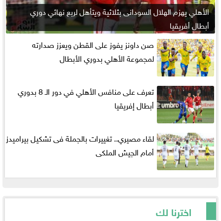
الأهلي يهزم الهلال السودانى بثلاثية ويتأهل لربع نهائي دوري
أبطال أفريقيا
صن داونز يفوز على القطن ويعزز صدارته
لمجموعة الأهلي بدوري الأبطال
تعرف على منافس الأهلي في دور الـ 8 بدوري
أبطال إفريقيا
لقاء مصيري.. تغييرات بالجملة فى تشكيل بيراميدز
أمام الجيش الملكى
اخترنا لك