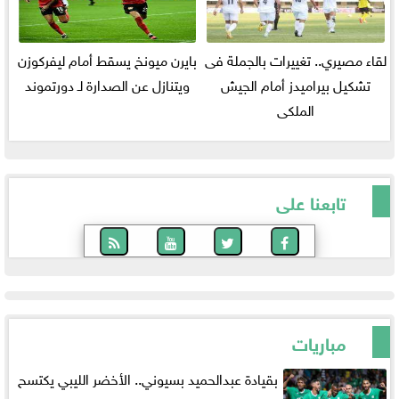
لقاء مصيري.. تغييرات بالجملة فى
بايرن ميونخ يسقط أمام ليفركوزن
تشكيل بيراميدز أمام الجيش
ويتنازل عن الصدارة لـ دورتموند
الملكى
تابعنا على
مباريات
بقيادة عبدالحميد بسيوني.. الأخضر الليبي يكتسح