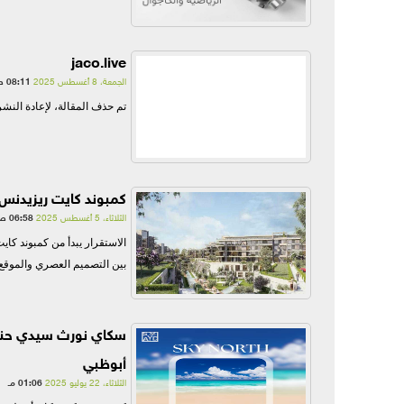
jaco.live
الجمعة، 8 أغسطس 2025
08:11 صـ
تم حذف المقالة، لإعادة النشر الرجاء التواصل +201098946032 +201098946032
كمبوند كايت ريزيدنس اكتو
الثلاثاء، 5 أغسطس 2025
06:58 صـ
بين التصميم العصري والموقع ا
سكاي نورث سيدي حني
أبوظبي
الثلاثاء، 22 يوليو 2025
01:06 مـ