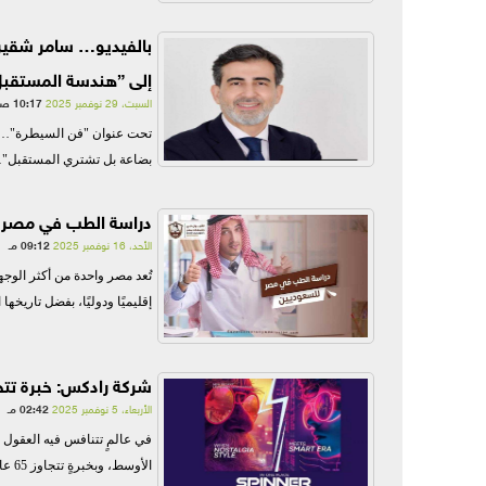
بالفيديو… سامر شقير 
إلى ”هندسة المستقبل
السبت، 29 نوفمبر 2025
10:17 صـ
تحت عنوان "فن السيطرة"… سا
بضاعة بل تشتري المستقبل"… 
دراسة الطب في مصر 
الأحد، 16 نوفمبر 2025
09:12 مـ
تُعد مصر واحدة من أكثر الوج
إقليميًا ودوليًا، بفضل تاريخه
شركة رادكس: خبرة تتجا
الأربعاء، 5 نوفمبر 2025
02:42 مـ
في عالمٍ تتنافس فيه العقول 
الأوسط، وبخبرةٍ تتجاوز 65 عامًا من العطاء ضمن مجموعة موفق القابضة في المملكة...