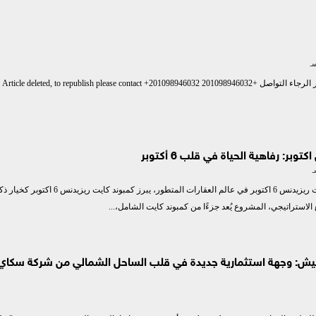
Article deleted, to republish please contact 
بر: رفاهية الحياة في قلب 6 أكتوبر
الاستقرار يبدأ من كمبوند كايت ريزيدنس 6 اكتوبر في عالم العقارات المتطور، يبرز كمب
لاستراتيجي، المشروع يُعد جزءًا من كمبوند كايت الشامل،...
ش: وجهة استثمارية جديدة في قلب الساحل الشمالي من شركة سكاي