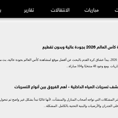
ت
مباريات
الانتقالات
تقارير
ب
 الانجليزي
ودة عالية وبدون تقطيع
 الإسباني
مع اقتراب بطولة كأس العالم 2026، يبدأ عشاق كرة القدم بالبحث عن أفضل موقع لمشاهدة كأس العالم بجودة عالية، ب
 الإيطالي
48 منتخبًا و104 مباراة...
 الألماني
بطال أوروبا
شف تسربات المياه الداخلية - أهم الفروق بين أنواع التسربات
 الفرنسي
ثر المشكلات التي تواجه أصحاب المنازل والمنشآت، لأنها غالبًا تبدأ بشكل غير واضح ثم تتحول
لى الجدران والأرضيات والبنية التحتية بالكامل. المشكلة...
 الأوروبي