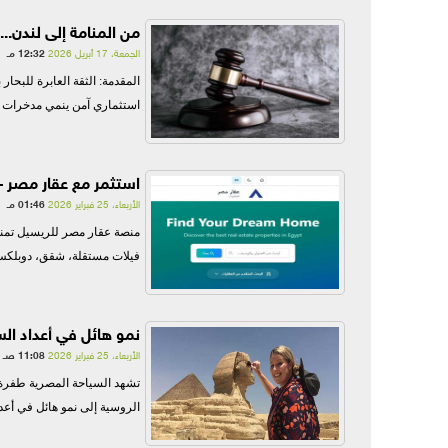
الدور
من المنامة إلى لندن... رحلة استعادة 200 ألف دينار 
الدور
الجمعة، 17 أبريل 2026
12:32 مـ
المقدمة: الثقة العابرة للبحا
دوري أ
استثماري آمن ينمي مدخرات ال
استثمر مع عقار مصر –
الأربعاء، 25 فبراير 2026
01:46 مـ
منصة عقار مصر للريسيل تمنحك
فيلات مستقلة، شقق، دوبلكس،
نمو هائل في أعداد ال
الأربعاء، 25 فبراير 2026
11:08 صـ
الروسية إلى نمو هائل في أعدا