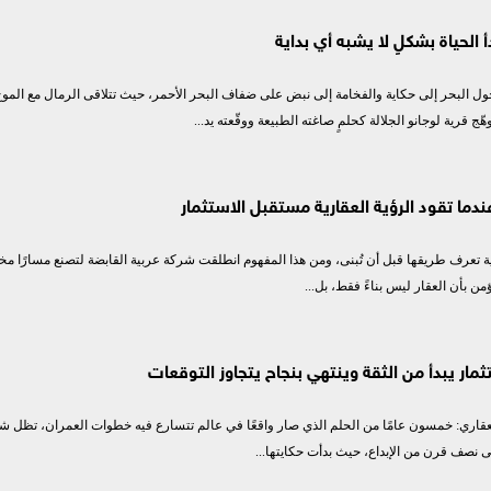
أ الحياة بشكلٍ لا يشبه أي بداية
حول البحر إلى حكاية والفخامة إلى نبض على ضفاف البحر الأحمر، حيث تتلاقى الرمال مع المو
ّج قرية لوجانو الجلالة كحلمٍ صاغته الطبيعة ووقّعته يد...
ندما تقود الرؤية العقارية مستقبل الاستثمار
ية تعرف طريقها قبل أن تُبنى، ومن هذا المفهوم انطلقت شركة عربية القابضة لتصنع مسارًا مخت
من بأن العقار ليس بناءً فقط، بل...
ثمار يبدأ من الثقة وينتهي بنجاح يتجاوز التوقعات
لعقاري: خمسون عامًا من الحلم الذي صار واقعًا في عالم تتسارع فيه خطوات العمران، تظل شر
إلى نصف قرن من الإبداع، حيث بدأت حكايتها...