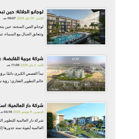
لوجانو الجلالة: حين تبد
الإثنين، 26 يناير 2026
09:07 صـ
لوجانو العين السخنة: حين يت
وتتعانق الجبال مع السماء، تتوه
شركة عربية القابضة: ع
الأحد، 4 يناير 2026
11:56 صـ
تبدأ القصص الكبرى دائمًا برؤ
عالم التطوير العقاري؛ رؤية تؤ
شركة دار العالمية: است
الخميس، 6 نوفمبر 2025
03:16 مـ
شركة دار العالمية للتطوير ا
العالمية أيقونة تمتد جذورها 