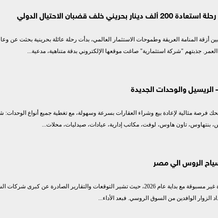
ي السعودي
بحريني خلف قضبان الاحتيال الدولي
ي المصري
ر بين أزقة المنامة العريقة وطموحات الاستثمار العالمي، بدأت رحلة عائلة بحرينية بحثت عن وعاء
بطال أفريقيا
عمر. جذبتهم "شركة استثمارية" صاغت موقعها الإلكتروني بدقة متناهية، مدعية...
 الريسيل والوحدات الجديدة
 فرصة مثالية لإعادة بيع وشراء العقارات بسرعة وسهولة، مع تغطية جميع أنواع الوحدات: ش
 بنتهاوس، تاون هاوس، لوفت، مكاتب إدارية، عيادات، صيدليات، محلات...
سياح الروس الي مصر
تشهد السياحة المصرية طفرة غير مسبوقة مع بداية عام 2026، حيث تشير التوقعات والتقارير الصادرة عن كبرى شركا
د الزوار الوافدين من السوق الروسي. فبعد الأداء...