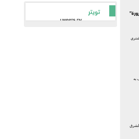
تويتر
ورة”
Tweets by
شتري
 به
الشرق