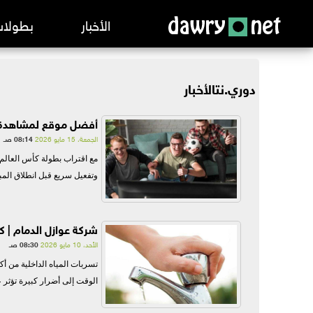
الأخبار
بطولا
دوري.نت
الأخبار
الدوري
أفضل موقع لمشاهدة كأس العالم 2026 بج
الدوري
الجمعة، 15 مايو 2026
08:14 صـ
الدوري
وتفعيل سريع قبل انطلاق المباريات. ومع وجود 
الدوري
دوري أ
شركة عوازل الدمام | ك
الأحد، 10 مايو 2026
08:30 صـ
الدوري
تسربات المياه الداخلية من أك
الوقت إلى أضرار كبيرة تؤثر ع
الدوري