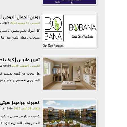
روتين الجمال اليومي
الخميس، 13 نوفمبر 2025
02:04 مـ
كل امرأة تحلم ببشرة ناعمة و
منتجات باهظة الثمن بقدر ما ت
تغيير ملابس | كيف تص
الخميس، 6 نوفمبر 2025
06:15 مـ
هل تبحث عن كيفية تصميم غرفة
الضروري تخصيص زاوية أو غرفة
كمبوند بيراميدز سيتي 5: فخامة تُكتب بالحلم وتُعاش بالهدو
الثلاثاء، 28 أكتوبر 2025
12:44 مـ
المشروعات العقارية تفرّدًا ع