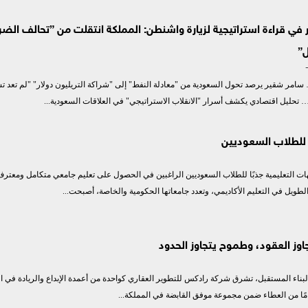
في قراءة استراتيجية لزيارة واشنطن: المملكة انتقلت من ”تحالف الضر
”
مر شقير يرصد تحول السعودية من "معادلة النفط" إلى "شراكة التريليون دولار" "لم تعد ت
تحليل اقتصادي يكشف أسرار "الانقلاب الاستراتيجي" في العلاقات السعودية...
للطلاب السعوديين
هات التعليمية جذبًا للطلاب السعوديين الراغبين في الحصول على تعليم جامعي متكامل ومعترف
ا الطويل في التعليم الأكاديمي، وتعدد جامعاتها الحكومية والخاصة، أصبحت...
وز العقود، وطموح يتجاوز الحدود
لبناء المستقبل، تشرق شركة رادكس للتطوير العقاري كواحدة من أعمدة الإبداع والريادة في 