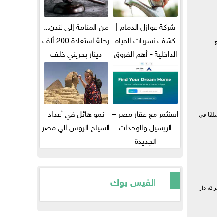
شركة عوازل الدمام |
من المنامة إلى لندن...
كشف تسربات المياه
رحلة استعادة 200 ألف
ج
الداخلية - أهم الفروق
دينار بحريني خلف
بين...
قضبان...
استثمر مع عقار مصر –
نمو هائل في أعداد
لفًا في
الريسيل والوحدات
السياح الروس الي مصر
الجديدة
الفيس بوك
كة دار