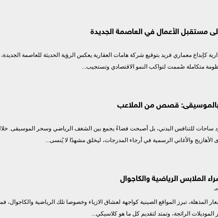
إلى مستقبل الأعمال في العاصمة الجديدة
دارية كإبداع معماري فريد بتوقيع شركة هامات العقارية يعكس الرؤية الحديثة للعاصمة الجديدة، 
مة متكاملة صُممت لتواكب النمو الاقتصادي وتستجيب...
 بالموسيقى: قصص من الملاعب
رد ساحات للتنافس البدني، بل أصبحت فضاءً يجمع بين الشغف الرياضي وسحر الموسيقى. خلا
 الأهازيج والأغاني الرسمية في أرجاء المدرجات، ليخلق مشهدًا لا يُنسى...
ء الملابس الرياضية والكاجوال
سعار المذهلة، تبرز المواقع الصينية كواجهة لعشاق الازياء وخصوصا تلك الرياضية والكاجوال، فمم
ر الموديلات الرائجة، وتمتد لتقديم كل ما هو كلاسيكي...