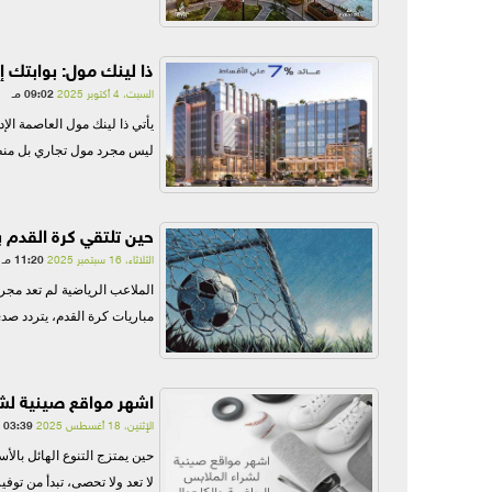
ذا لينك مول: بوابتك 
السبت، 4 أكتوبر 2025
09:02 مـ
يأتي ذا لينك مول العاصمة الإ
ليس مجرد مول تجاري بل منظو
حين تلتقي كرة القدم
الثلاثاء، 16 سبتمبر 2025
11:20 مـ
الملاعب الرياضية لم تعد مج
مباريات كرة القدم، يتردد صدى
اشهر مواقع صينية لشرا
الإثنين، 18 أغسطس 2025
03:39 مـ
حين يمتزج التنوع الهائل بالأ
لا تعد ولا تحصى، تبدأ من توفي