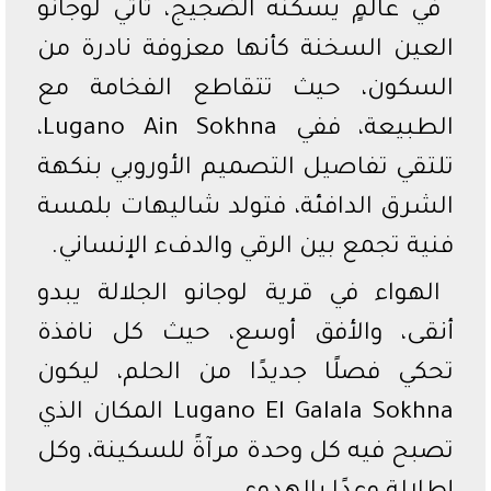
في عالمٍ يسكنه الضجيج، تأتي لوجانو
العين السخنة كأنها معزوفة نادرة من
السكون، حيث تتقاطع الفخامة مع
الطبيعة، ففي Lugano Ain Sokhna،
تلتقي تفاصيل التصميم الأوروبي بنكهة
الشرق الدافئة، فتولد شاليهات بلمسة
فنية تجمع بين الرقي والدفء الإنساني.
الهواء في قرية لوجانو الجلالة يبدو
أنقى، والأفق أوسع، حيث كل نافذة
تحكي فصلًا جديدًا من الحلم، ليكون
Lugano El Galala Sokhna المكان الذي
تصبح فيه كل وحدة مرآةً للسكينة، وكل