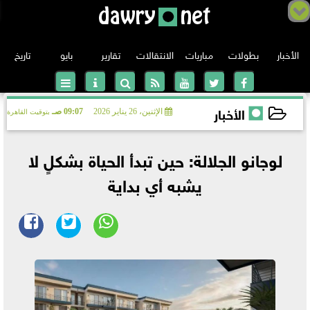
الأخبار
بطولات
مباريات
الانتقالات
تقارير
بايو
تاريخ
الأخبار
الإثنين، 26 يناير 2026
09:07 صـ
بتوقيت القاهرة
الدوري الانجليزي
2026-01-26 09:07:36
لوجانو الجلالة: حين تبدأ الحياة بشكلٍ لا
الدوري الإسباني
يشبه أي بداية
الدوري الإيطالي
الدوري الألماني
دوري أبطال أوروبا
الدوري الفرنسي
الدوري الأوروبي