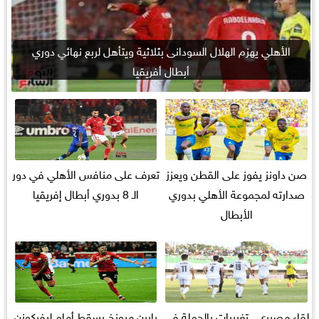
الأهلي يهزم الهلال السودانى بثلاثية ويتأهل لربع نهائي دوري
أبطال أفريقيا
صن داونز يفوز على القطن ويعزز
تعرف على منافس الأهلي في دور
صدارته لمجموعة الأهلي بدوري
الـ 8 بدوري أبطال إفريقيا
الأبطال
لقاء مصيري.. تغييرات بالجملة فى
بايرن ميونخ يسقط أمام ليفركوزن