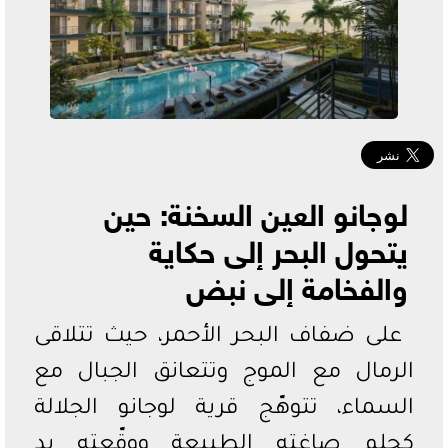
الدوري السعودي
الدوري المصري
دوري أبطال أفريقيا
لوجانو العين السخنة: حين
يتحول البحر إلى حكاية
والفخامة إلى نبض
على ضفاف البحر الأحمر، حيث تتلاقى
الرمال مع الموج وتتعانق الجبال مع
السماء، تتوهّج قرية لوجانو الجلالة
كحلمٍ صاغته الطبيعة ووقّعته يد