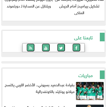
تشكيل بيراميدز أمام الجيش
ويتنازل عن الصدارة لـ دورتموند
الملكى
تابعنا على
مباريات
بقيادة عبدالحميد بسيوني.. الأخضر الليبي يكتسح
ميلانو يونايتد بالكونفدرالية
سموحة يواجه الاتحاد اليوم في ”ديربى سكندرى”