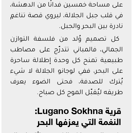
على مساحة خمسين فدانًا من الدهشة،
في قلب جبل الجلالة، ليروي قصة تناغمٍ
نادرة بين البحر والجبل.
كل تصميم وُلد من فلسفة التوازن
الجمالي، فالمباني تتدرّج على مصاطب
طبيعية تمنح كل وحدة إطلالة ساحرة
على البحر، ففي لوجانو الجلالة لا شيء
يُترك للصدفة، فحتى الضوء يعرف
طريقه ليُقبّل الموج كل صباح.
قرية Lugano Sokhna:
النغمة التي يعزفها البحر