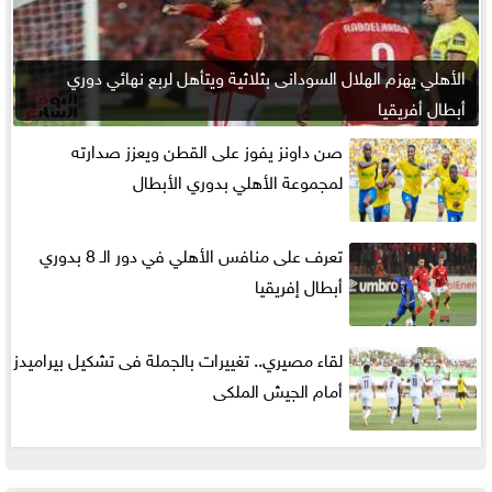
الأهلي يهزم الهلال السودانى بثلاثية ويتأهل لربع نهائي دوري
أبطال أفريقيا
صن داونز يفوز على القطن ويعزز صدارته
لمجموعة الأهلي بدوري الأبطال
تعرف على منافس الأهلي في دور الـ 8 بدوري
أبطال إفريقيا
لقاء مصيري.. تغييرات بالجملة فى تشكيل بيراميدز
أمام الجيش الملكى