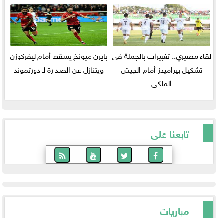
لقاء مصيري.. تغييرات بالجملة فى
بايرن ميونخ يسقط أمام ليفركوزن
تشكيل بيراميدز أمام الجيش
ويتنازل عن الصدارة لـ دورتموند
الملكى
تابعنا على
مباريات