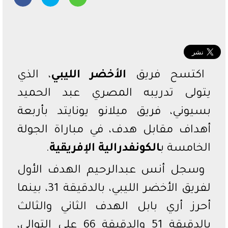
الدوري السعودي
الدوري المصري
دوري أبطال أفريقيا
اكتسح فريق
الأخضر الليبي
، الذي
يتولى تدريبه المصري عبد الحميد
بسيوني، فريق ميلانو يونايتد بأربعة
أهداف مقابل هدف، في مباراة الجولة
الخامسة ب
الكونفدرالية الإفريقية
.
وسجل أنس عبدالرحيم الهدف الأول
لفريق الأخضر الليبي، بالدقيقة 31، بينما
أحرز أري بابل الهدف الثاني والثالث
بالدقيقة 51 والدقيقة 66 على التوالي،