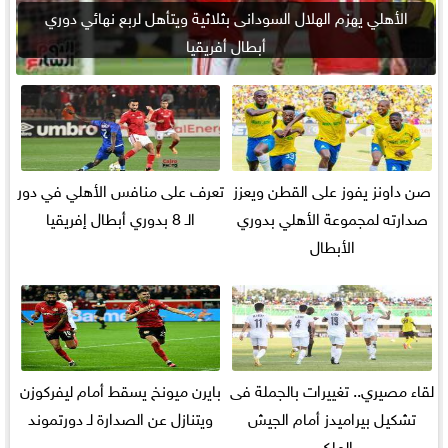
الأهلي يهزم الهلال السودانى بثلاثية ويتأهل لربع نهائي دوري
أبطال أفريقيا
صن داونز يفوز على القطن ويعزز
تعرف على منافس الأهلي في دور
صدارته لمجموعة الأهلي بدوري
الـ 8 بدوري أبطال إفريقيا
الأبطال
لقاء مصيري.. تغييرات بالجملة فى
بايرن ميونخ يسقط أمام ليفركوزن
تشكيل بيراميدز أمام الجيش
ويتنازل عن الصدارة لـ دورتموند
الملكى