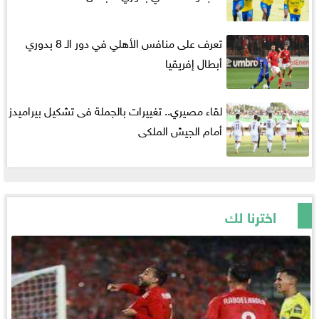
الدوري السعودي
الدوري المصري
تعرف على منافس الأهلي في دور الـ 8 بدوري
دوري أبطال أفريقيا
أبطال إفريقيا
لقاء مصيري.. تغييرات بالجملة فى تشكيل بيراميدز
أمام الجيش الملكى
اخترنا لك