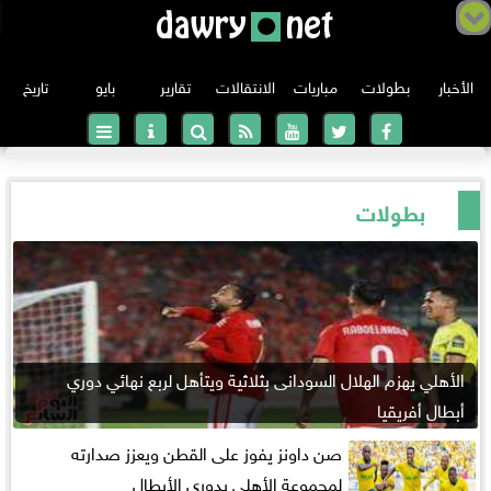
الأخبار
بطولات
مباريات
الانتقالات
تقارير
بايو
تاريخ
بطولات
الدوري الانجليزي
الدوري الإسباني
الدوري الإيطالي
الدوري الألماني
دوري أبطال أوروبا
الأهلي يهزم الهلال السودانى بثلاثية ويتأهل لربع نهائي دوري
أبطال أفريقيا
الدوري الفرنسي
صن داونز يفوز على القطن ويعزز صدارته
الدوري الأوروبي
لمجموعة الأهلي بدوري الأبطال