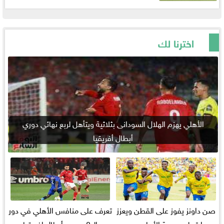
اخترنا لك
الأهلي يهزم الهلال السودانى بثلاثية ويتأهل لربع نهائي دوري
أبطال أفريقيا
صن داونز يفوز على القطن ويعزز
تعرف على منافس الأهلي في دور
صدارته لمجموعة الأهلي بدوري
الـ 8 بدوري أبطال إفريقيا