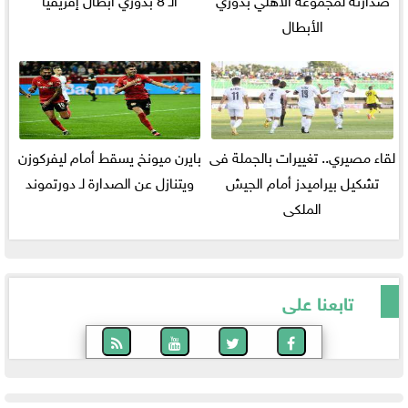
الأبطال
لقاء مصيري.. تغييرات بالجملة فى
بايرن ميونخ يسقط أمام ليفركوزن
تشكيل بيراميدز أمام الجيش
ويتنازل عن الصدارة لـ دورتموند
الملكى
تابعنا على