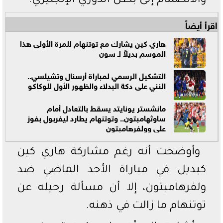
والانضمام إلى بطل الدوري الإنجليزي.
اقرأ أيضاً
هاري كين يشارك مع توتنهام للمرة الأولى هذا
الموسم بديلاً لـ سون
التشكيل الرسمي لمباراة أرسنال وتشيلسي..
النني على دكة البدلاء والظهور الأول للوكاكو
مانشستر يونايتد يسقط بالتعادل أمام
ساوثهامبتون.. وتوتنهام يطارد ليفربول بفوز
على وولفرهامبتون
وأوضحت أنه رغم مشاركة هاري كين
كبديل في مباراة الأحد الماضي ضد
ولفرهامبتون، إلا أن مسألة رحيله عن
توتنهام ما زالت في ذهنه.