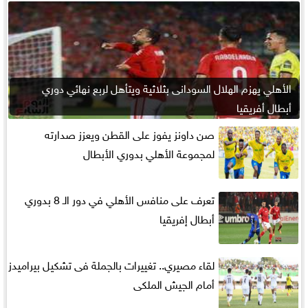
الأهلي يهزم الهلال السودانى بثلاثية ويتأهل لربع نهائي دوري
أبطال أفريقيا
صن داونز يفوز على القطن ويعزز صدارته
لمجموعة الأهلي بدوري الأبطال
تعرف على منافس الأهلي في دور الـ 8 بدوري
أبطال إفريقيا
لقاء مصيري.. تغييرات بالجملة فى تشكيل بيراميدز
أمام الجيش الملكى