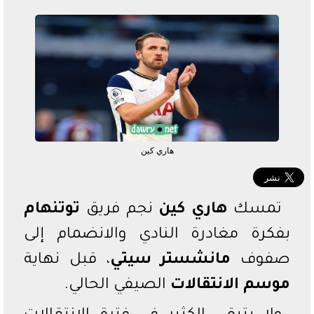
الدوري السعودي
الدوري المصري
دوري أبطال أفريقيا
هاري كين
تمسك
هاري كين
نجم فريق
توتنهام
بفكرة مغادرة النادي والانضمام إلى
صفوف
مانشستر سيتي
، قبل نهاية
موسم الانتقالات
الصيفي الحالي.