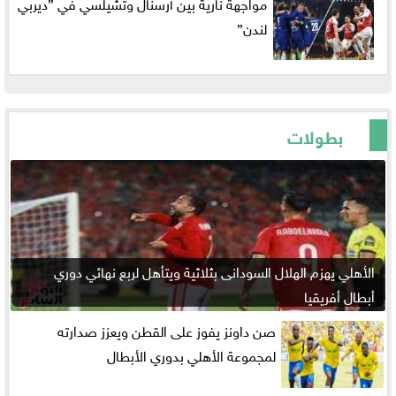
مواجهة نارية بين آرسنال وتشيلسي في ”ديربي
لندن”
بطولات
الأهلي يهزم الهلال السودانى بثلاثية ويتأهل لربع نهائي دوري
أبطال أفريقيا
صن داونز يفوز على القطن ويعزز صدارته
لمجموعة الأهلي بدوري الأبطال