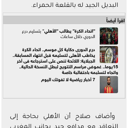
البديل الجيد له بالقلعة الحمراء.
اقرأ أيضاً
”اتحاد الكرة” يطالب ”
الأهلي
” بتسليم درع
الدوري خلال ساعات
درع الدورى حكاية كل موسم.. اتحاد الكرة
يخاطب الأهلى لتسليمه قبل انتهاء المسابقة..
الجبلاية: اللائحة تنص على استرجاعه فى أخر
15يوما.. غموض مراسم التتويج لبطل النسخة الحالية..
واتجاه لتسليمه باحتفالية خاصة
7 أخبار رياضية لا تفوتك اليوم
وأضاف صلاح أن الأهلي بحاجة إلى
التعاقد مع مدافع جيد بجانب المغربي