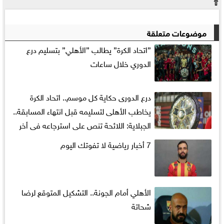
⇧
موضوعات متعلقة
”اتحاد الكرة” يطالب ”الأهلي” بتسليم درع
الدوري خلال ساعات
درع الدورى حكاية كل موسم.. اتحاد الكرة
يخاطب الأهلى لتسليمه قبل انتهاء المسابقة..
الجبلاية: اللائحة تنص على استرجاعه فى أخر
15يوما.. غموض مراسم التتويج لبطل النسخة الحالية.. واتجاه
7 أخبار رياضية لا تفوتك اليوم
لتسليمه باحتفالية خاصة
الأهلي أمام الجونة.. التشكيل المتوقع لرضا
شحاتة