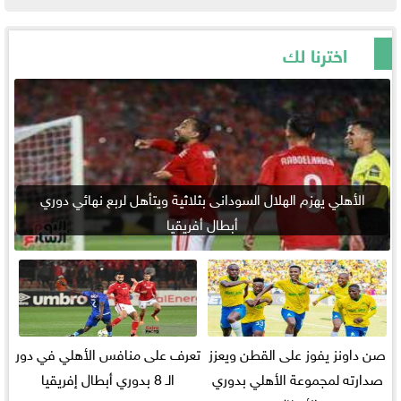
اخترنا لك
الأهلي يهزم الهلال السودانى بثلاثية ويتأهل لربع نهائي دوري
أبطال أفريقيا
صن داونز يفوز على القطن ويعزز
تعرف على منافس الأهلي في دور
صدارته لمجموعة الأهلي بدوري
الـ 8 بدوري أبطال إفريقيا