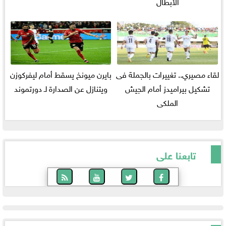
الأبطال
لقاء مصيري.. تغييرات بالجملة فى
بايرن ميونخ يسقط أمام ليفركوزن
تشكيل بيراميدز أمام الجيش
ويتنازل عن الصدارة لـ دورتموند
الملكى
تابعنا على