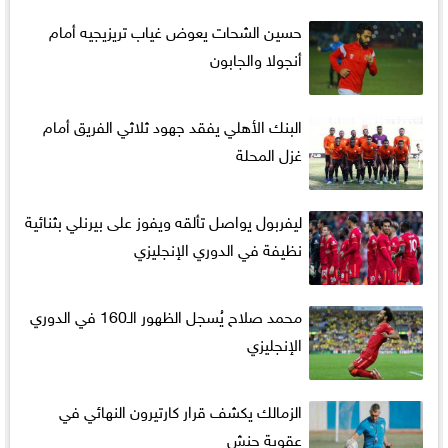
حسين الشحات يعوض غياب تريزيجيه أمام
أنجولا والجابون
البنك الأهلي يفقد جهود ثلاثي الفريق أمام
غزل المحلة
ليفربول يواصل تألقه ويفوز على بيرنلي بثنائية
نظيفة في الدوري الإنجليزي
محمد صلاح يُسجل الظهور الـ160 في الدوري
الإنجليزي
الزمالك يكشف قرار كارتيرون النهائي في
عقوبة جنش