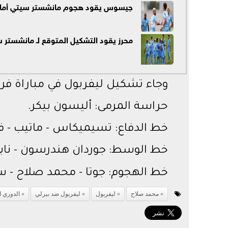
جيسوس يقود هجوم مانشستر سيتي أمام ن
محرز يقود التشكيل المتوقع لـ مانشستر س
وجاء تشكيل ليفربول في مباراة فريق 
حراسة المرمى: أليسون بيكر.
خط الدفاع: تسيميكاس - ماتيب - فير
خط الوسط: جوردان هندرسون - نابي 
خط الهجوم: جوتا - محمد صلاح - سا
محمد صلاح
ليفربول
ليفربول ضد بيرلي
الدوري ا