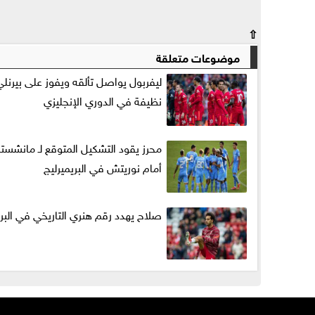
⇧
موضوعات متعلقة
ليفربول يواصل تألقه ويفوز على بيرنلي 
نظيفة في الدوري الإنجليزي
محرز يقود التشكيل المتوقع لـ مانشست
أمام نوريتش في البريميرليج
صلاح يهدد رقم هنري التاريخي في البري