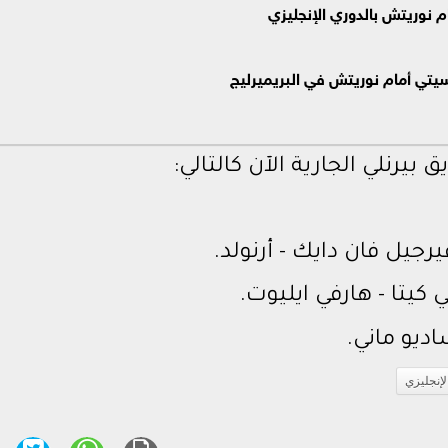
وريتش بالدوري الإنجليزي
يتي أمام نوريتش في البريميرليج
بيرنلي الجارية الآن كالتالي:
جيل فان دايك - أرنولد.
كيتا - هارفي ايليوت.
ديو ماني.
لإنجليزي