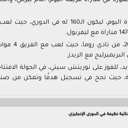
وره في مباراة فريقه اليوم، أمام بيرنلي، والجا
وانضم صلاح، إلى ليفربول في 2017، من نادي رو
، للفوز على نوريتش سيتي، في الجولة الافتتا
يفة، حيث نجح في تسجيل هدفًا وتمكن من صنا
نائية نظيفة في الدوري الإنجليزي