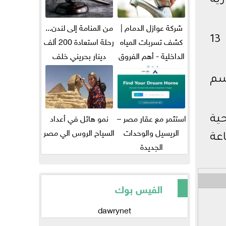
رية
شركة عوازل الدمام |
من المنامة إلى لندن...
كشف تسربات المياه
رحلة استعادة 200 ألف
وجاء ظهور محمد صلاح، في مباراة اليوم، ليكون الـ160 له في الدوري، حيث لعب 13
الداخلية - أهم الفروق
دينار بحريني خلف
بين...
قضبان...
ما، حيث لعب مع الفريق 4 مواسم
استثمر مع عقار مصر –
نمو هائل في أعداد
حية
الريسيل والوحدات
السياح الروس الي مصر
عة
الجديدة
الفيس بوك
dawrynet