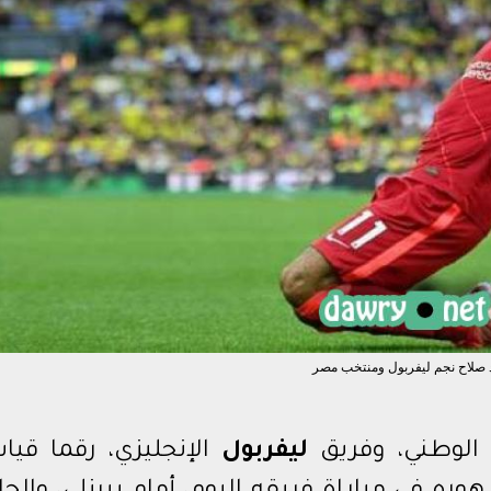
ي السعودي
ي المصري
بطال أفريقيا
صلاح نجم ليفربول ومنتخب مصر
 الوطني، وفريق
ليفربول
الإنجليزي، رقما قياس