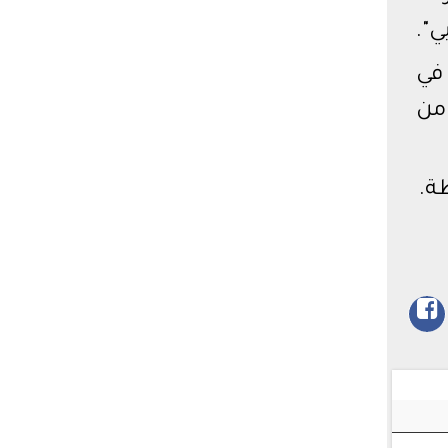
ي".
في
أقيمت على ملعب ستاد السويس ضمن مواجهات الجولة رقم ٣٢ من