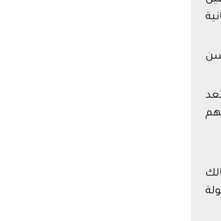
فين
نية
سن
إلى 76 نقطة ليبتعد
نقطة يحتل بهم
الك
لة