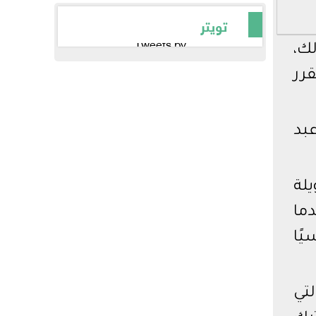
تويتر
Tweets by
لك،
رر
بد
يلة
ما
ًا
تي