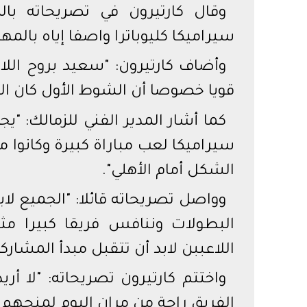
وقال كارتيرون في تصريحاته بال
سيراميكا كليوباترا واصفا إياه بالمه
وأضاف كارتيرون: "سعيد بروح اللا
قويا خصوصا أن الشوط الأول كان ال
كما أشار المدير الفني للزمالك: "
سيراميكا لعب مباراة كبيرة وكانوا
الشكل أمام الأهلي".
وواصل تصريحاته قائلا: "الجميع لا
البطولات وننافس فريقا كبيرا مث
اللاعببن لابد أن تتقبل مبدأ المشاركة
واختتم كارتيرون تصريحاته: "لا أري
الفريق راحة من مران اليوم لمنحهم و