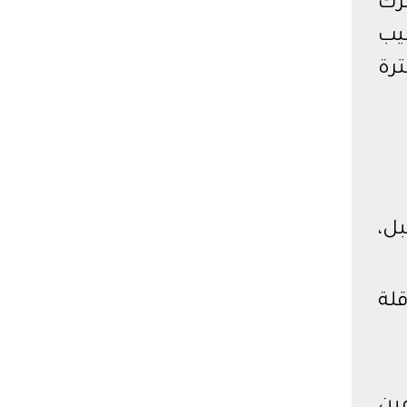
ترك
يب
ترة
بل،
ربي، على قناة ON TIME SPORT، الناقلة