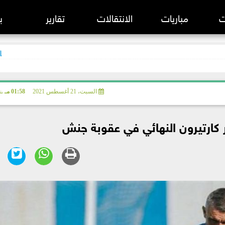
ت
مباريات
الانتقالات
تقارير
ب
 الانجليزي
السبت، 21 أغسطس 2021
01:58 مـ
بت
 الإسباني
 الإيطالي
كارتيرون النهائي في عقوبة جنش
 الألماني
بطال أوروبا
 الفرنسي
 الأوروبي