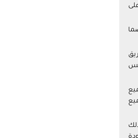
لى
ما
ريق
فس
ميع
يع
ذلك
ودة