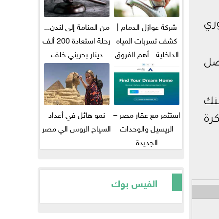
شركة عوازل الدمام |
من المنامة إلى لندن...
ري
كشف تسربات المياه
رحلة استعادة 200 ألف
الداخلية - أهم الفروق
دينار بحريني خلف
ضل
بين...
قضبان...
نك
استثمر مع عقار مصر –
نمو هائل في أعداد
كرة
الريسيل والوحدات
السياح الروس الي مصر
الجديدة
الفيس بوك