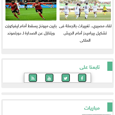
لقاء مصيري.. تغييرات بالجملة فى
بايرن ميونخ يسقط أمام ليفركوزن
تشكيل بيراميدز أمام الجيش
ويتنازل عن الصدارة لـ دورتموند
الملكى
تابعنا على
مباريات