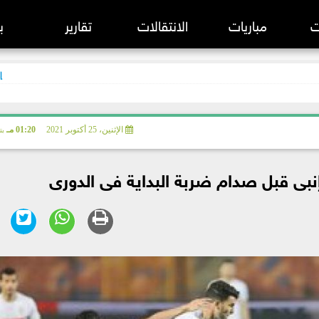
ت
مباريات
الانتقالات
تقارير
ب
 الانجليزي
الإثنين، 25 أكتوبر 2021
01:20 مـ
بت
 الإسباني
 الإيطالي
إنبى قبل صدام ضربة البداية فى الدورى
 الألماني
بطال أوروبا
 الفرنسي
 الأوروبي