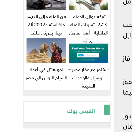
من
شركة عوازل الدمام |
من المنامة إلى لندن...
كشف تسربات المياه
رحلة استعادة 200 ألف
عب
الداخلية - أهم الفروق
دينار بحريني خلف
بل
بين...
قضبان...
هات، فيما فاز
استثمر مع عقار مصر –
نمو هائل في أعداد
الريسيل والوحدات
السياح الروس الي مصر
ض الفوز
الجديدة
الزمالك 35 هدف، فيما
الفيس بوك
ى الدور
يمان