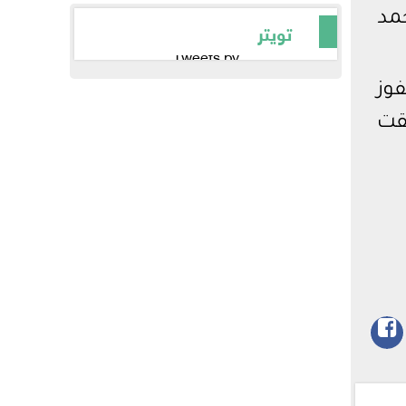
مد
تويتر
Tweets by
يض الفوز
وتلقت