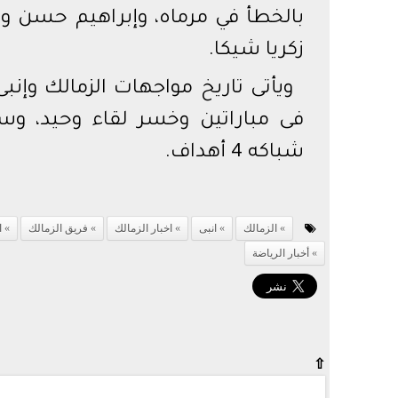
بالخطأ في مرماه، وإبراهيم حسن و
زكريا شيكا.
شباكه 4 أهداف.
الزمالك
انبى
اخبار الزمالك
فريق الزمالك
ا
أخبار الرياضة
⇧