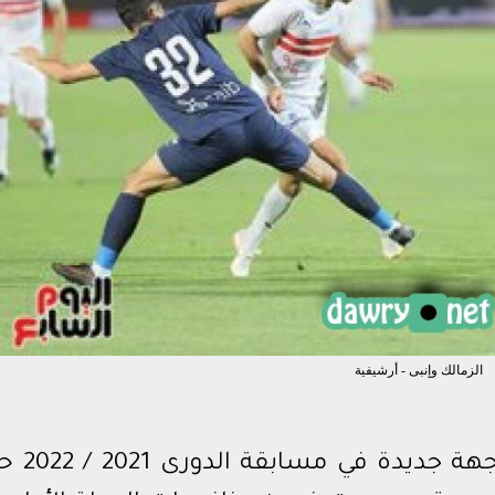
ي السعودي
ي المصري
بطال أفريقيا
الزمالك وإنبى - أرشيفية
وإنبى لخوض مواجهة جديد