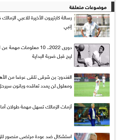
موضوعات متعلقة
رسالة كارتيرون الأخيرة للاعبي الزمالك 
إنبي
دورى 2022.. 10 معلومات مهمة 
ليج قبل ضربة البداية
الغندور: بن شرقى تلقى عرضا من الأهل
ومعلول لن يمدد تعاقده وبانون سيرحل
أزمات الزمالك تسهل مهمة طولان أما
استشكال ضد عودة مرتضى منصور للز