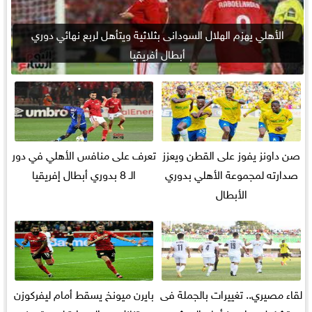
الأهلي يهزم الهلال السودانى بثلاثية ويتأهل لربع نهائي دوري
أبطال أفريقيا
صن داونز يفوز على القطن ويعزز
تعرف على منافس الأهلي في دور
صدارته لمجموعة الأهلي بدوري
الـ 8 بدوري أبطال إفريقيا
الأبطال
لقاء مصيري.. تغييرات بالجملة فى
بايرن ميونخ يسقط أمام ليفركوزن