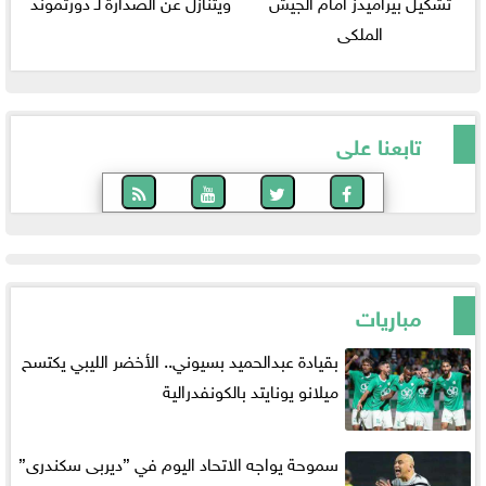
تشكيل بيراميدز أمام الجيش
ويتنازل عن الصدارة لـ دورتموند
الملكى
تابعنا على
مباريات
بقيادة عبدالحميد بسيوني.. الأخضر الليبي يكتسح
ميلانو يونايتد بالكونفدرالية
سموحة يواجه الاتحاد اليوم في ”ديربى سكندرى”