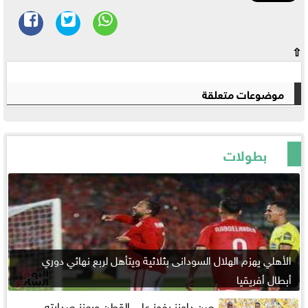
⇧
موضوعات متعلقة
بطولات
الأهلي يهزم الهلال السودانى بثلاثية ويتأهل لربع نهائي دوري
أبطال أفريقيا
صن داونز يفوز على القطن ويعزز صدارته